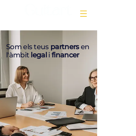
Som els teus
partners
en
l'àmbit
legal
i
financer